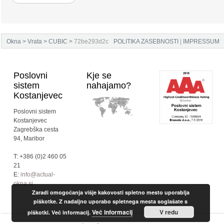
Okna
>
Vrata
>
CUBIC
>
72be293d2c
POLITIKA ZASEBNOSTI
|
IMPRESSUM
Poslovni
Kje se
sistem
nahajamo?
Kostanjevec
Poslovni sistem
Kostanjevec
Zagrebška cesta
94, Maribor
T: +386 (0)2 460 05
21
E:
info@actual-
okna.si
Zaradi omogočanja višje kakovosti spletno mesto uporablja
piškotke. Z nadaljno uporabo spletnega mesta soglašate s
Več informacij
V redu
piškotki. Več informacij.