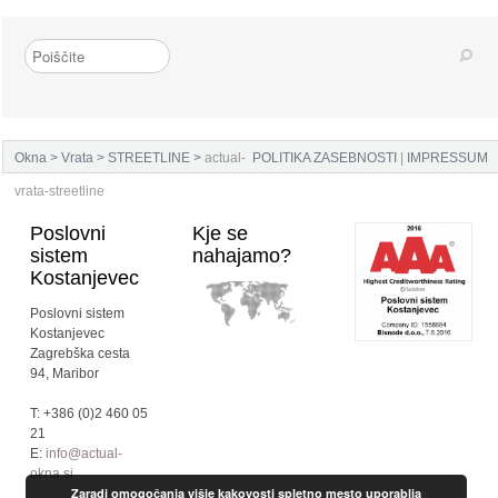
Okna
>
Vrata
>
STREETLINE
>
actual-
POLITIKA ZASEBNOSTI
|
IMPRESSUM
vrata-streetline
Poslovni
Kje se
sistem
nahajamo?
Kostanjevec
Poslovni sistem
Kostanjevec
Zagrebška cesta
94, Maribor
T: +386 (0)2 460 05
21
E:
info@actual-
okna.si
Zaradi omogočanja višje kakovosti spletno mesto uporablja