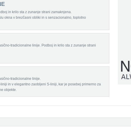
NE
dboj in krilo sta z zunanje strani zamaknjena.
lu okna v brezčasni obliki in s senzacionalno, toplotno
ično-tradicionalne linije. Podboj in krilo sta z zunanje strani
ično-tradicionalne linije.
liniji in v elegantno zaobljeni S-liniji, kar je posebej primerno za
e objekte.