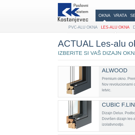
OKNA
VRATA
S
PVC-ALU OKNA
LES-ALU OKNA
ACTUAL Les-alu o
IZBERITE SI VAŠ DIZAJN OK
ALWOOD
Premium okno. Prem
Nov revolucionarni di
letvic.
CUBIC F.LI
Dizajn Delux. Podboj
Dovršen dizajn les-a
izolativnostjo.