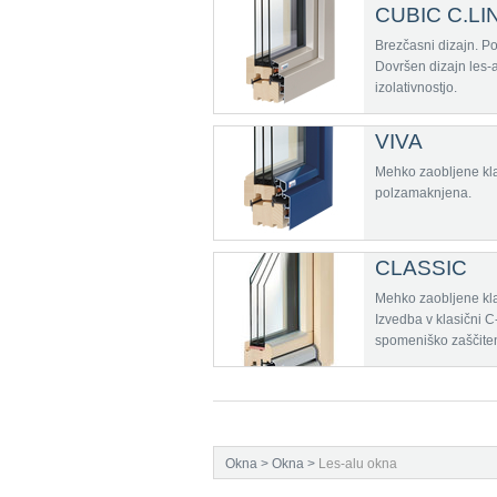
CUBIC C.LI
Brezčasni dizajn. Po
Dovršen dizajn les-a
izolativnostjo.
VIVA
Mehko zaobljene klas
polzamaknjena.
CLASSIC
Mehko zaobljene klas
Izvedba v klasični C-
spomeniško zaščiten
Okna
>
Okna
>
Les-alu okna