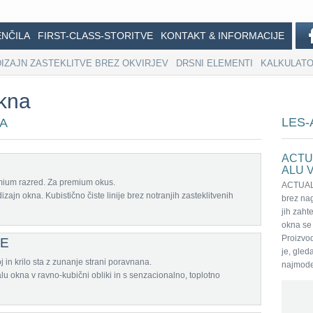
ENČILA
FIRST-CLASS-STORITVE
KONTAKT & INFORMACIJE
DIZAJN ZASTEKLITVE BREZ OKVIRJEV
DRSNI ELEMENTI
KALKULATO
kna
LES-
NA
ACTU
ALU V
ium razred. Za premium okus.
ACTUAL 
zajn okna. Kubistično čiste linije brez notranjih zasteklitvenih
brez nag
jih zaht
okna se 
Proizvod
NE
je, gle
 in krilo sta z zunanje strani poravnana.
najmode
lu okna v ravno-kubični obliki in s senzacionalno, toplotno