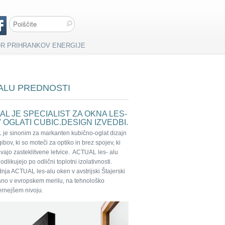
R PRIHRANKOV ENERGIJE
ALU PREDNOSTI
AL JE SPECIALIST ZA OKNA LES-
 OGLATI CUBIC.DESIGN IZVEDBI.
je sinonim za markanten kubično-oglat dizajn
ibov, ki so moteči za optiko in brez spojev, ki
evajo zasteklitvene letvice. ACTUAL les- alu
odlikujejo po odlični toplotni izolativnosti.
nja ACTUAL les-alu oken v avstrijski Štajerski
dano v evropskem merilu, na tehnološko
rnejšem nivoju.