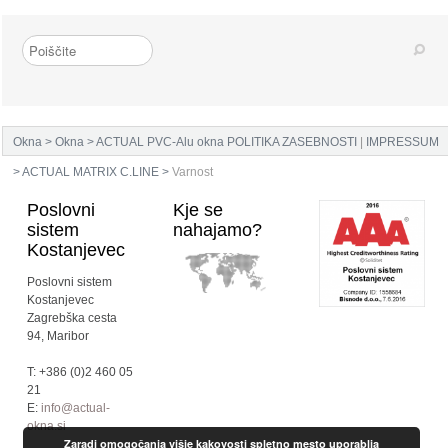
Okna
>
Okna
>
ACTUAL PVC-Alu okna
POLITIKA ZASEBNOSTI
|
IMPRESSUM
>
ACTUAL MATRIX C.LINE
>
Varnost
Poslovni
Kje se
sistem
nahajamo?
Kostanjevec
Poslovni sistem
Kostanjevec
Zagrebška cesta
94, Maribor
T: +386 (0)2 460 05
21
E:
info@actual-
okna.si
Zaradi omogočanja višje kakovosti spletno mesto uporablja