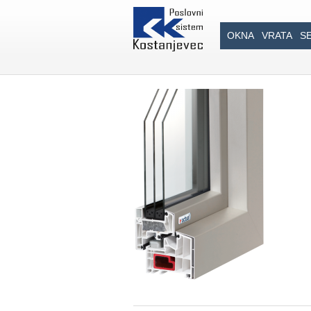
OKNA
VRATA
S