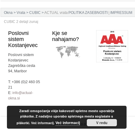
Okna
>
Vrata
>
CUBIC
>
ACTUAL vrata
POLITIKA ZASEBNOSTI
|
IMPRESSUM
CUBIC 2 detajl zunaj
Poslovni
Kje se
sistem
nahajamo?
Kostanjevec
Poslovni sistem
Kostanjevec
Zagrebška cesta
94, Maribor
T: +386 (0)2 460 05
21
E:
info@actual-
okna.si
Zaradi omogočanja višje kakovosti spletno mesto uporablja
piškotke. Z nadaljno uporabo spletnega mesta soglašate s
Več informacij
V redu
piškotki. Več informacij.
Izvedba:
Utrdba d.o.o.