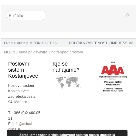
Okna
>
Vrata
>
MOON
>
ACTUAL
POLITIKA ZASEBNOSTI
|
IMPRESSUM
MOON 2 vrata pri osvetlitvi v notranjosti prostora
Poslovni
Kje se
sistem
nahajamo?
Kostanjevec
Poslovni sistem
Kostanjevec
Zagrebška cesta
94, Maribor
T: +386 (0)2 460 05
21
E:
info@actual-
okna.si
Zaradi omogočanja višje kakovosti spletno mesto uporablja