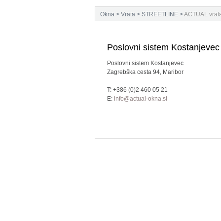
Okna
>
Vrata
>
STREETLINE
>
ACTUAL vrata
Poslovni sistem Kostanjevec
Poslovni sistem Kostanjevec
Zagrebška cesta 94, Maribor
T: +386 (0)2 460 05 21
E:
info@actual-okna.si